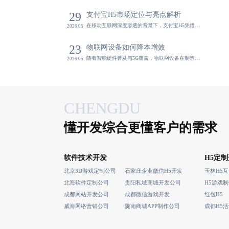
29
支付宝H5市场定位与亮点解析
在移动互联网深度渗透的背景下，支付宝H5凭借平台流量红利与高互动性，成为企业实现精准营销、用户连接与转化闭环的核心工具。其低门槛、快加载、强社交传播特性，尤其适用于促销推广、会员招募等场景，助力中小企
2026.05
相关
23
物联网设备如何降本增效
随着智能硬件普及与5G覆盖，物联网设备在制造、智慧园区、智能家居等领域广泛应用，推动企业实现数据驱动决策与效率提升。当前面临协议兼容、边缘计算不足与安全风险等挑战，需通过统一平台与分层架构实现高效部署
2026.05
CHENGDU
懂开发综合更懂客户的需求
蓝橙
软件技术开发
H5定
提供
北京3D游戏定制公司
石家庄企业微信H5开发
玉林H5
北海软件定制公司
贵阳私域商城开发公司
H5游戏
成都网站开发公司
成都微信游戏开发
红包H5
威海网络营销公司
陇南商城APP制作公司
成都H5
相关