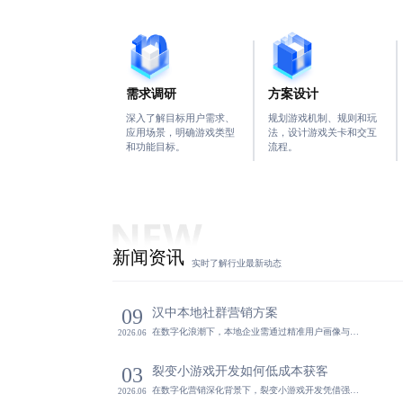
综合
度沉
需求调研
方案设计
深入了解目标用户需求、
规划游戏机制、规则和玩
应用场景，明确游戏类型
法，设计游戏关卡和交互
相关
和功能目标。
流程。
新闻资讯
实时了解行业最新动态
09
汉中本地社群营销方案
在数字化浪潮下，本地企业需通过精准用户画像与内容驱动构建有温度的用户关系网络，结合线上线下融合模式及阶梯式激励机制，实现品牌私域流量沉淀与业务增长。本服务聚焦区域市场，助力企业完成从卖货到建圈的转型，
2026.06
深入
精心
03
裂变小游戏开发如何低成本获客
在数字化营销深化背景下，裂变小游戏开发凭借强社交属性与低门槛参与机制，成为企业实现用户增长与品牌传播的核心策略。通过精准获客、低成本拉新与自传播闭环，助力企业在竞争中脱颖而出。深圳科技生态赋能快速迭代
2026.06