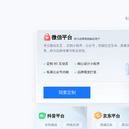
专
微信平台
助力品牌高效触达用户
专注微信生态，
定制小程序
、公众号，挖掘社交互动，搭建
系，助力品牌传播与商业变现。
定制 H5 互动页
精心设计小程序
拓展公众号功能
品牌视觉打造
我要定制
抖音平台
京东平台
合拍挑战
特效比拼
满减狂欢
新品