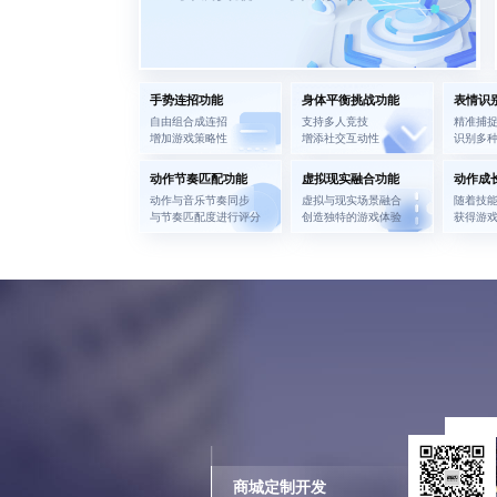
手势连招功能
身体平衡挑战功能
表情识
自由组合成连招
支持多人竞技
精准捕
增加游戏策略性
增添社交互动性
识别多
动作节奏匹配功能
虚拟现实融合功能
动作成
动作与音乐节奏同步
虚拟与现实场景融合
随着技
与节奏匹配度进行评分
创造独特的游戏体验
获得游
商城定制开发