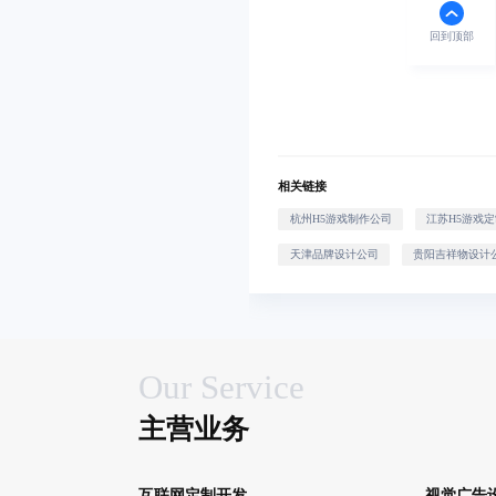
回到顶部
相关链接
杭州H5游戏制作公司
江苏H5游戏
天津品牌设计公司
贵阳吉祥物设计
Our Service
主营业务
互联网定制开发
视觉广告