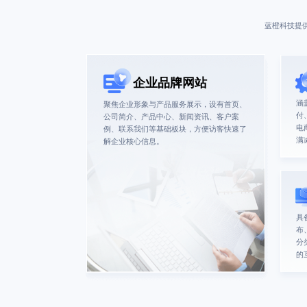
蓝橙科技提
企业品牌网站
涵
聚焦企业形象与产品服务展示，设有首页、
付
公司简介、产品中心、新闻资讯、客户案
电
例、联系我们等基础板块，方便访客快速了
满
解企业核心信息。
具
布
分
的