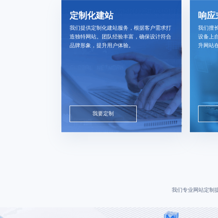
定制化建站
响应
我们提供定制化建站服务，根据客户需求打
我们擅
造独特网站。团队经验丰富，确保设计符合
设备上
品牌形象，提升用户体验。
升网站
我要定制
我们专业网站定制