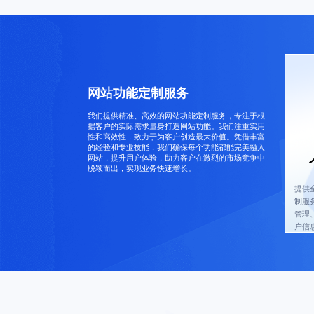
网站功能定制
服务
我们提供精准、高效的网站功能定制服务，专注于根
据客户的实际需求量身打造网站功能。我们注重实用
性和高效性，致力于为客户创造最大价值。凭借丰富
的经验和专业技能，我们确保每个功能都能完美融入
网站，提升用户体验，助力客户在激烈的市场竞争中
脱颖而出，实现业务快速增长。
提供
制服
管理
户信